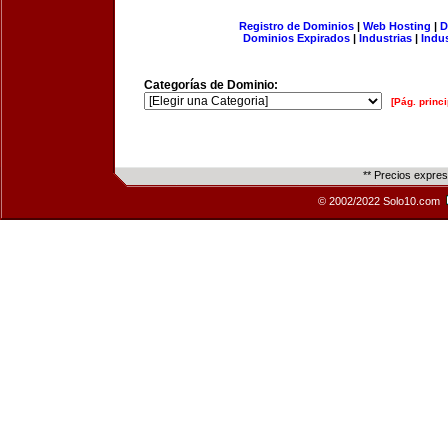
Registro de Dominios
|
Web Hosting
|
D
Dominios Expirados
|
Industrias
|
Indu
Categorías de Dominio:
[Pág. princi
** Precios expre
© 2002/2022 Solo10.com