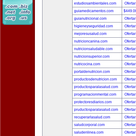
estudiosambientales.com
Ofertar
guiamedicamentos.com
$449.
guianutricional.com
Ofertar
higieneyseguridad.com
Ofertar
mejoresusalud.com
Ofertar
nutricioncanina.com
Ofertar
nutricionsaludable.com
Ofertar
nutricionsuperior.com
Ofertar
nutricocina.com
Ofertar
portaldenutricion.com
Ofertar
productosdenutricion.com
Ofertar
productosparalasalud.com
Ofertar
programacionmental.com
Ofertar
protectoresdiarios.com
Ofertar
pruductosparalasalud.com
Ofertar
recuperarlasalud.com
Ofertar
saludcorporal.com
Ofertar
saludenlinea.com
Ofertar