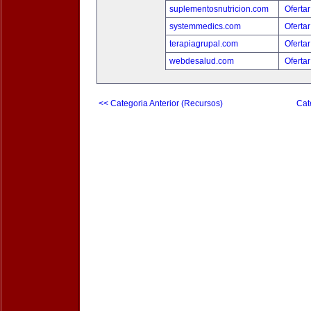
suplementosnutricion.com
Ofertar
systemmedics.com
Ofertar
terapiagrupal.com
Ofertar
webdesalud.com
Ofertar
<< Categoria Anterior (Recursos)
Cat