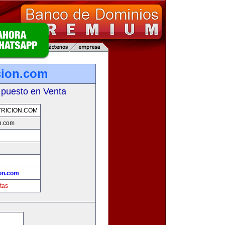
cion.com
 puesto en Venta
RICION.COM
n.com
on.com
tas