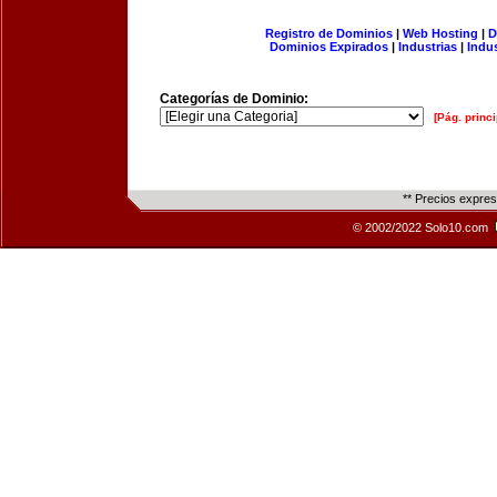
Registro de Dominios
|
Web Hosting
|
D
Dominios Expirados
|
Industrias
|
Indu
Categorías de Dominio:
[Pág. princi
** Precios expre
© 2002/2022 Solo10.com