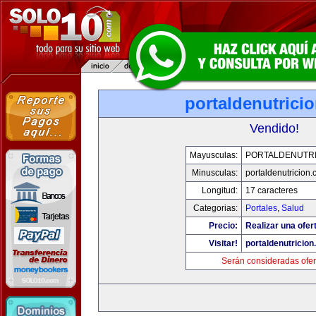
portaldenutrici
Vendido!
Mayusculas:
PORTALDENUTRI
Minusculas:
portaldenutricion
Longitud:
17 caracteres
Categorias:
Portales
,
Salud
Precio:
Realizar una ofer
Visitar!
portaldenutricio
Serán consideradas ofer