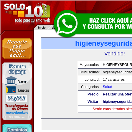
higieneysegurid
Vendido!
Mayusculas:
HIGIENEYSEGUR
Minusculas:
higieneysegurida
Longitud:
17 caracteres
Categorias:
Salud
Precio:
Realizar una ofer
Visitar!
higieneysegurid
Serán consideradas ofer