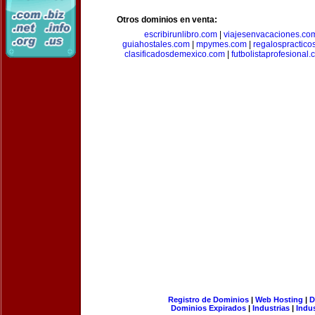
Otros dominios en venta:
escribirunlibro.com
|
viajesenvacaciones.co
guiahostales.com
|
mpymes.com
|
regalospractico
clasificadosdemexico.com
|
futbolistaprofesional
Registro de Dominios
|
Web Hosting
|
D
Dominios Expirados
|
Industrias
|
Indu