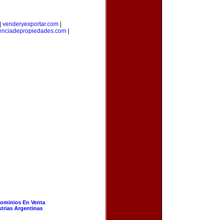
|
venderyexportar.com
|
enciadepropiedades.com
|
ominios En Venta
strias Argentinas