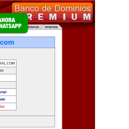
.com
RAL.COM
om
erta!
com
tas