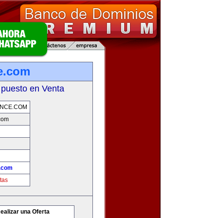
e.com
 puesto en Venta
ENCE.COM
.com
e.com
tas
ealizar una Oferta