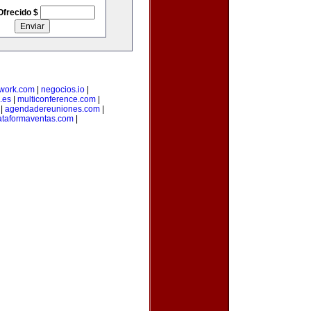
Ofrecido $
twork.com
|
negocios.io
|
.es
|
multiconference.com
|
|
agendadereuniones.com
|
ataformaventas.com
|