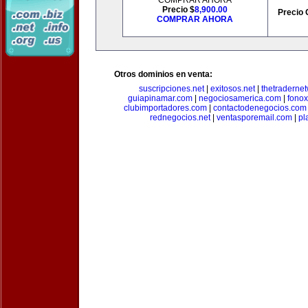
COMPRAR AHORA
Precio $
8,900.00
Precio 
COMPRAR AHORA
Otros dominios en venta:
suscripciones.net
|
exitosos.net
|
thetraderne
guiapinamar.com
|
negociosamerica.com
|
fonox
clubimportadores.com
|
contactodenegocios.com
rednegocios.net
|
ventasporemail.com
|
pl