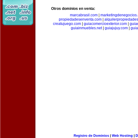
Otros dominios en venta:
marcabrasil.com
|
marketingdenegocios
propiedadesenventa.com
|
alquilerpropiedade
creatujuego.com
|
guiacomercioexterior.com
|
guiae
guiainmuebles.net
|
guiajujuy.com
|
gui
Registro de Dominios
|
Web Hosting
|
D