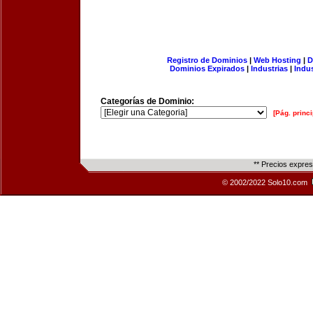
Registro de Dominios
|
Web Hosting
|
D
Dominios Expirados
|
Industrias
|
Indu
Categorías de Dominio:
[Pág. princi
** Precios expre
© 2002/2022 Solo10.com