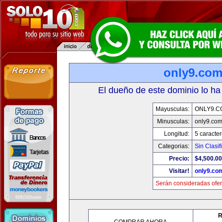
only9.co
El dueño de este dominio lo ha
Mayusculas:
ONLY9.C
Minusculas:
only9.co
Longitud:
5 caracte
Categorias:
Sin Clasif
Precio:
$4,500.00
Visitar!
only9.co
Serán consideradas ofer
R