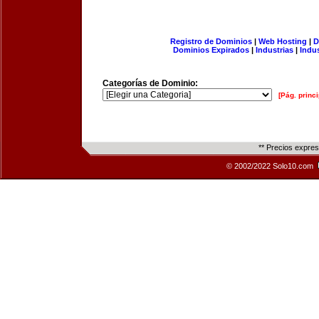
Registro de Dominios
|
Web Hosting
|
D
Dominios Expirados
|
Industrias
|
Indu
Categorías de Dominio:
[Pág. princi
** Precios expre
© 2002/2022 Solo10.com