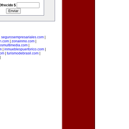
Ofrecido $
|
segurosempresariales.com
|
n.com
|
zonainmo.com
|
losmultimedia.com
|
m
|
inmueblespuertorico.com
|
com
|
turismodebrasil.com
|
|