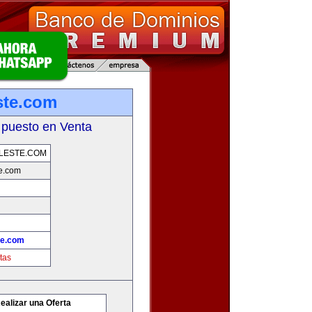
ste.com
 puesto en Venta
LESTE.COM
e.com
te.com
tas
ealizar una Oferta