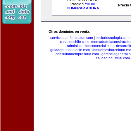
COMPRAR AHORA
Precio $
750.00
Precio 
COMPRAR AHORA
Otros dominios en venta:
serviciodeinformacion.com
|
sectortecnologia.com
casasenchile.com
|
mercadodelaconstruccio
administracioncomercial.com
|
desarrol
guiadepuntadeleste.com
|
inmueblesbarcelona.co
consultoriaempresaria.com
|
gerenciageneral.
calidadindustrial.com