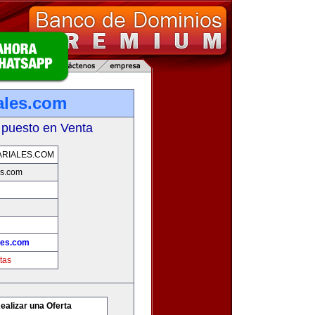
ales.com
 puesto en Venta
RIALES.COM
es.com
les.com
tas
ealizar una Oferta