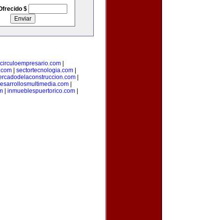
Ofrecido $
circuloempresario.com
|
n.com
|
sectortecnologia.com
|
rcadodelaconstruccion.com
|
esarrollosmultimedia.com
|
m
|
inmueblespuertorico.com
|