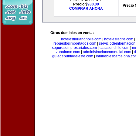
COMPRAR AHORA
Precio $
980.00
Precio 
COMPRAR AHORA
Otros dominios en venta:
hotelesflorianopolis.com
|
hotelesrecife.com
|
repuestosimportados.com
|
serviciodeinformacio
segurosempresariales.com
|
casasenchile.com
|
me
zonainmo.com
|
administracioncomercial.com
|
d
guiadepuntadeleste.com
|
inmueblesbarcelona.co