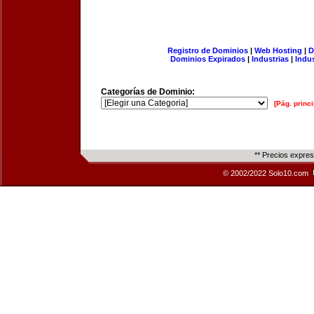
Registro de Dominios
|
Web Hosting
|
D
Dominios Expirados
|
Industrias
|
Indu
Categorías de Dominio:
[Pág. princi
** Precios expre
© 2002/2022 Solo10.com