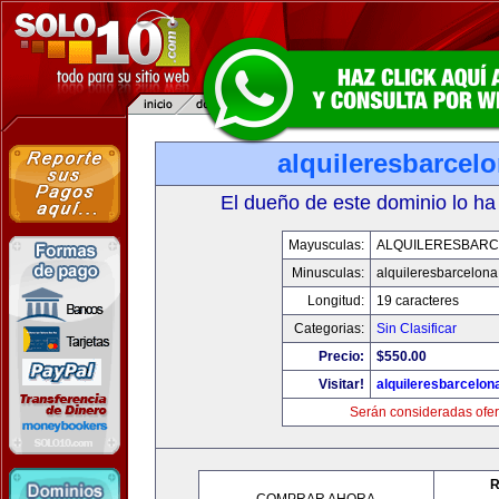
alquileresbarcel
El dueño de este dominio lo ha
Mayusculas:
ALQUILERESBAR
Minusculas:
alquileresbarcelon
Longitud:
19 caracteres
Categorias:
Sin Clasificar
Precio:
$550.00
Visitar!
alquileresbarcelon
Serán consideradas ofer
R