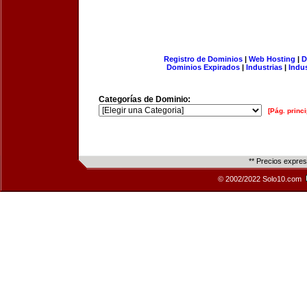
Registro de Dominios
|
Web Hosting
|
D
Dominios Expirados
|
Industrias
|
Indu
Categorías de Dominio:
[Pág. princi
** Precios expre
© 2002/2022 Solo10.com