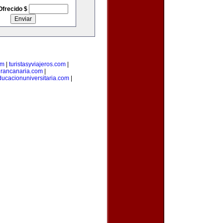
Ofrecido $
om
|
turistasyviajeros.com
|
rancanaria.com
|
ducacionuniversitaria.com
|