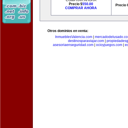
COMPRAR AHORA
Precio $
550.00
Precio 
COMPRAR AHORA
Otros dominios en venta:
InmueblesValencia.com
|
mercadodelusado.c
destinosparaviajar.com
|
propiedadesg
asesoriaenseguridad.com
|
ocioyjuegos.com
|
e