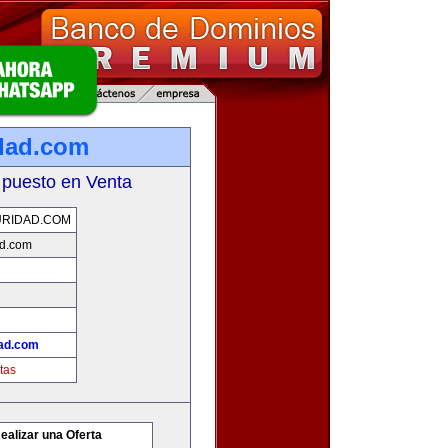
dad.com
 puesto en Venta
URIDAD.COM
ad.com
dad.com
tas
ealizar una Oferta