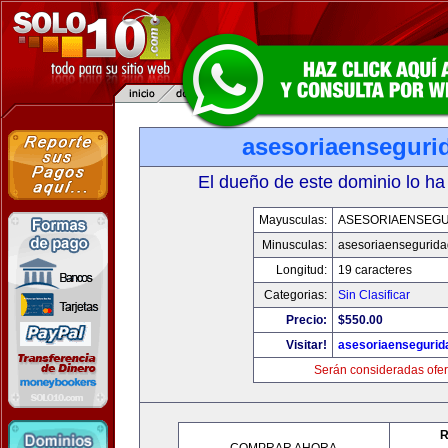
asesoriaenseguri
El dueño de este dominio lo ha
Mayusculas:
ASESORIAENSEG
Minusculas:
asesoriaensegurid
Longitud:
19 caracteres
Categorias:
Sin Clasificar
Precio:
$550.00
Visitar!
asesoriaenseguri
Serán consideradas ofer
R