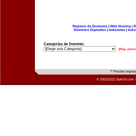
Registro de Dominios
|
Web Hosting
|
D
Dominios Expirados
|
Industrias
|
Indu
Categorías de Dominio:
[Pág. princi
** Precios expre
© 2002/2022 Solo10.com