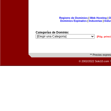
Registro de Dominios
|
Web Hosting
|
D
Dominios Expirados
|
Industrias
|
Indu
Categorías de Dominio:
[Pág. princi
** Precios expre
© 2002/2022 Solo10.com