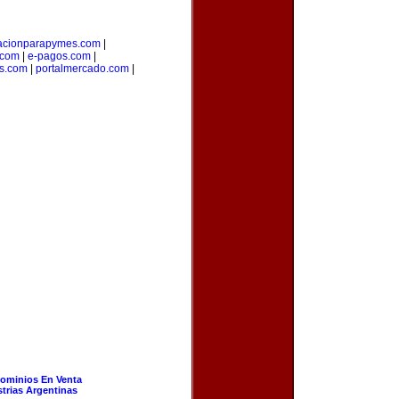
acionparapymes.com
|
.com
|
e-pagos.com
|
os.com
|
portalmercado.com
|
ominios En Venta
strias Argentinas