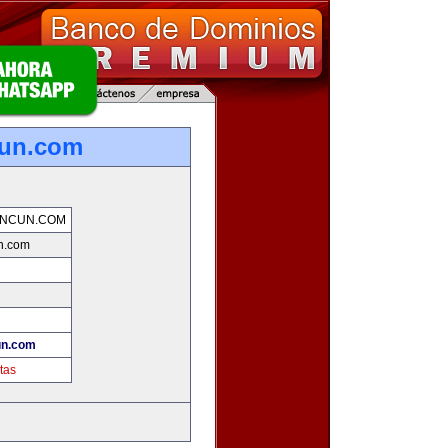
cun.com
ANCUN.COM
n.com
un.com
tas