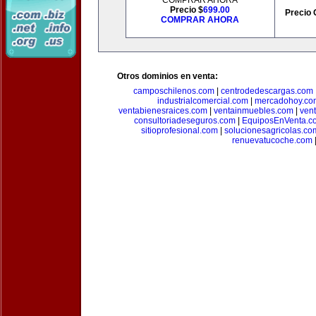
COMPRAR AHORA
Precio $
699.00
Precio 
COMPRAR AHORA
Otros dominios en venta:
camposchilenos.com
|
centrodedescargas.com
industrialcomercial.com
|
mercadohoy.co
ventabienesraices.com
|
ventainmuebles.com
|
ven
consultoriadeseguros.com
|
EquiposEnVenta.c
sitioprofesional.com
|
solucionesagricolas.co
renuevatucoche.com