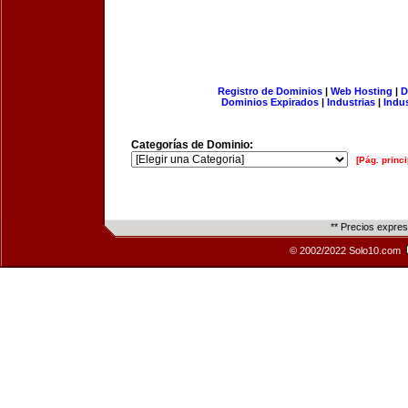
Registro de Dominios
|
Web Hosting
|
D
Dominios Expirados
|
Industrias
|
Indu
Categorías de Dominio:
[Pág. princi
** Precios expre
© 2002/2022 Solo10.com