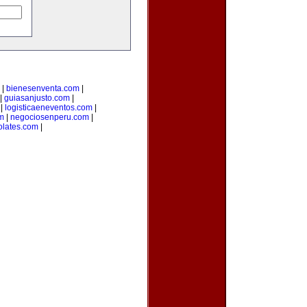
|
bienesenventa.com
|
|
guiasanjusto.com
|
|
logisticaeneventos.com
|
m
|
negociosenperu.com
|
olates.com
|