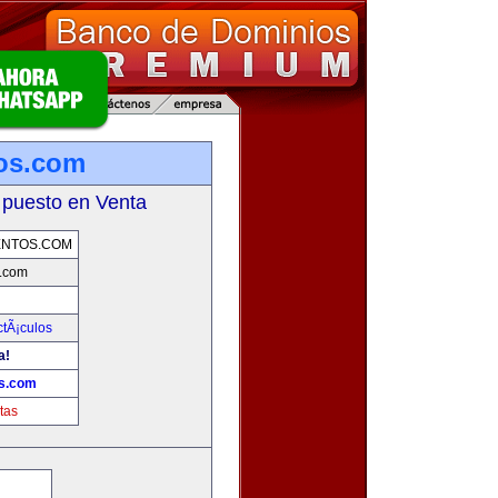
tos.com
 puesto en Venta
ENTOS.COM
s.com
ctÃ¡culos
a!
os.com
tas