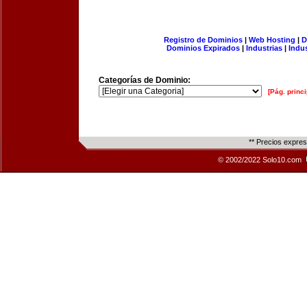
Registro de Dominios
|
Web Hosting
|
D
Dominios Expirados
|
Industrias
|
Indu
Categorías de Dominio:
[Pág. princi
** Precios expre
© 2002/2022 Solo10.com