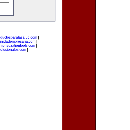
uductosparalasalud.com
|
nidadempresaria.com
|
monetizationtools.com
|
ofesionales.com
|