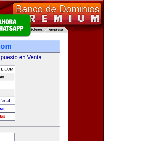
com
 puesto en Venta
TE.COM
com
ferta!
com
tas