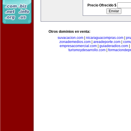
Precio Ofrecido $
Otros dominios en venta:
suvacacion.com
|
nicaraguacompras.com
|
pr
zonademedios.com
|
areadeporte.com
|
comu
empresacomercial.com
|
guiaderadios.com
|
turismoydesarrollo.com
|
formaciondepr