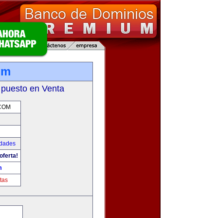
om
 puesto en Venta
COM
udades
oferta!
m
tas