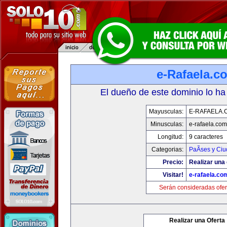
e-Rafaela.c
El dueño de este dominio lo ha
Mayusculas:
E-RAFAELA.
Minusculas:
e-rafaela.com
Longitud:
9 caracteres
Categorias:
PaÃ­ses y Ci
Precio:
Realizar una 
Visitar!
e-rafaela.co
Serán consideradas ofer
Realizar una Oferta