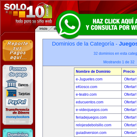
Dominios de la Categoría -
Juegos
32 dominios en esta categ
Mostrando 1 de 32
Nombre de Dominio
Precio
e-Juguetes.com
Ofertar
eKiosco.com
Ofertar
e-teatro.com
Ofertar
educuentos.com
Ofertar
e-videojuegos.com
Ofertar
feriadejuegos.com
Ofertar
relojesdebolsillo.com
Ofertar
guiadiversion.com
Ofertar