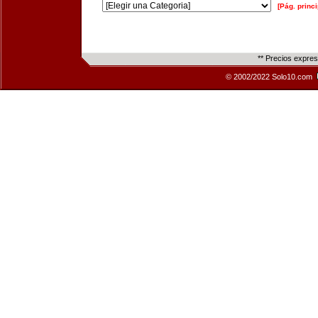
[Pág. princi
** Precios expre
© 2002/2022 Solo10.com