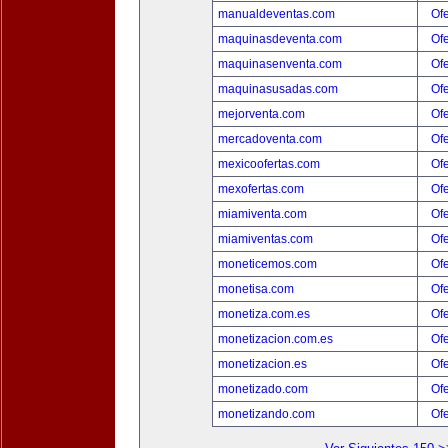
manualdeventas.com
Ofe
maquinasdeventa.com
Ofe
maquinasenventa.com
Ofe
maquinasusadas.com
Ofe
mejorventa.com
Ofe
mercadoventa.com
Ofe
mexicoofertas.com
Ofe
mexofertas.com
Ofe
miamiventa.com
Ofe
miamiventas.com
Ofe
moneticemos.com
Ofe
monetisa.com
Ofe
monetiza.com.es
Ofe
monetizacion.com.es
Ofe
monetizacion.es
Ofe
monetizado.com
Ofe
monetizando.com
Ofe