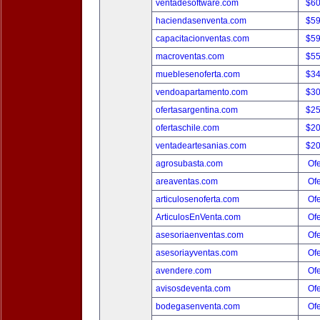
ventadesoftware.com
$6
haciendasenventa.com
$5
capacitacionventas.com
$5
macroventas.com
$5
mueblesenoferta.com
$3
vendoapartamento.com
$3
ofertasargentina.com
$2
ofertaschile.com
$2
ventadeartesanias.com
$2
agrosubasta.com
Ofe
areaventas.com
Ofe
articulosenoferta.com
Ofe
ArticulosEnVenta.com
Ofe
asesoriaenventas.com
Ofe
asesoriayventas.com
Ofe
avendere.com
Ofe
avisosdeventa.com
Ofe
bodegasenventa.com
Ofe