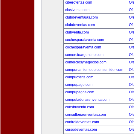
ciberofertas.com
Ofe
clasiventa.com
Ofe
clubdeventajas.com
Ofe
clubdeventas.com
Ofe
clubventa.com
Ofe
cochesparalaventa.com
Ofe
cochesparaventa.com
Ofe
comercioargentino.com
Ofe
comerciosynegocios.com
Ofe
comportamientodelconsumidor.com
Ofe
compuoferta.com
Ofe
compupago.com
Ofe
compupagos.com
Ofe
computadorasenventa.com
Ofe
construventa.com
Ofe
consultoriaenventas.com
Ofe
controldeventas.com
Ofe
cursodeventas.com
Ofe