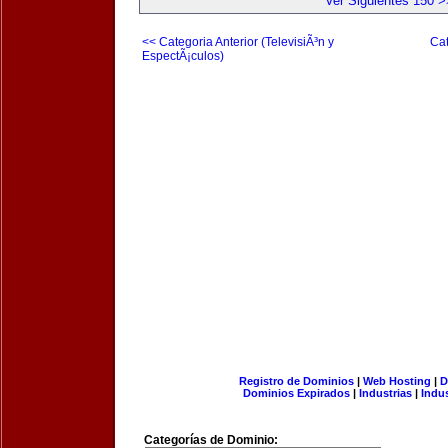
Ver Siguientes 150 >
<< Categoria Anterior (TelevisiÃ³n y
Cat
EspectÃ¡culos)
Registro de Dominios
|
Web Hosting
|
D
Dominios Expirados
|
Industrias
|
Indu
Categorías de Dominio: