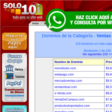
Dominios de la Categoría -
Ventas
316 dominios en esta categ
Mostrando 1 de 150
Ver siguientes 150 >>
Nombre de Dominio
Prec
monetizalo.com
$9,
webpago.com
$9,
mercadoventas.com
$9,
ventavirtual.com
$8,
e-Venta.com
$8,
VentaDeCampos.com
$7,
productosimportados.com
$7,